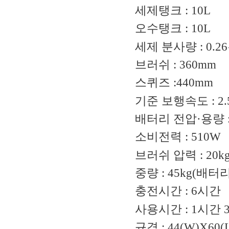
세제탱크
: 10L
오수탱크
: 10L
세제 분사량
: 0.26
브러쉬
: 360mm
스퀴즈
:440mm
기준 보행속도
: 2
배터리 전압
·
용량
소비전력
: 510W
브러쉬 압력
: 20k
중량
: 45kg(
배터리
충전시간
: 6
시간
사용시간
: 1
시간
규격
: 44(W)X60(