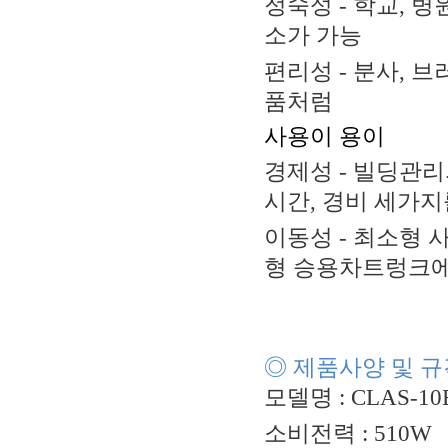
정숙성
-
학교
,
병
소가 가능
편리성
-
분사
,
브
품처럼
사용이 용이
경제성
-
빌딩관리
시간
,
경비 세가
이동성
-
최소형 
형 승용차트렁크에
◎
제품사양 및 규
모델명
: CLAS-10
소비전력
: 510W