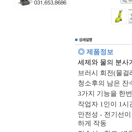
◎
제품정보
세제와 물의 분사
브러시 회전
(
물걸
청소후의 남은 잔
3
가지 기능을 한
작업자
1
인이
1
시
안전성
-
전기선이
하게 작동