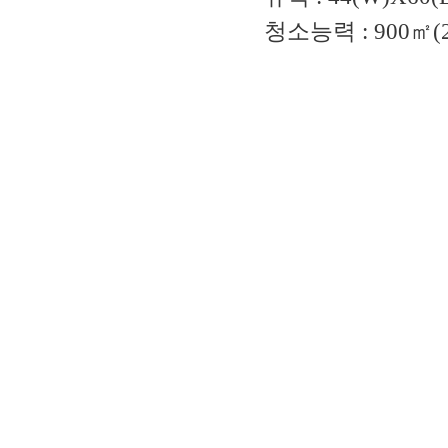
청소능력
: 900
㎡
(